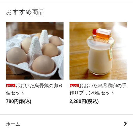
たサービスの提供が難しい状況となっております。
誠に心苦しいご案内となりますが、2025年6月23日
おすすめ商品
ご注文分より料金改定させていただく運びとなりま
した。
昨今の配送コストの上昇により、やむを得ず見直す
判断となりました。何卒ご理解賜りますようお願い
申し上げます。
（但しサイズによっては送料は以前と同料金のまま
ご利用いただけるものもございます。）
今後も変わらぬ品質とサービスをお届けできるよう
努めてまいりますので、引き続きご愛顧のほどよろ
しくお願い申し上げます。
おおいた烏骨鶏の卵６
おおいた烏骨鶏卵の手
個セット
作りプリン6個セット
780円(税込)
2,280円(税込)
ホーム